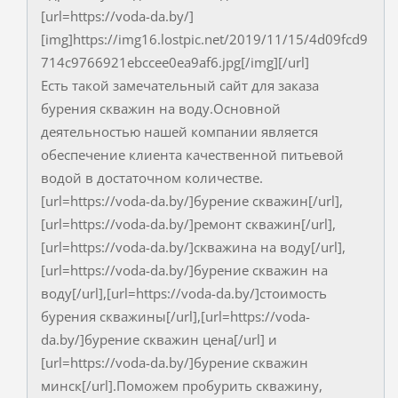
[url=https://voda-da.by/]
[img]https://img16.lostpic.net/2019/11/15/4d09fcd9
714c9766921ebccee0ea9af6.jpg[/img][/url]
Есть такой замечательный сайт для заказа
бурения скважин на воду.Основной
деятельностью нашей компании является
обеспечение клиента качественной питьевой
водой в достаточном количестве.
[url=https://voda-da.by/]бурение скважин[/url],
[url=https://voda-da.by/]ремонт скважин[/url],
[url=https://voda-da.by/]скважина на воду[/url],
[url=https://voda-da.by/]бурение скважин на
воду[/url],[url=https://voda-da.by/]стоимость
бурения скважины[/url],[url=https://voda-
da.by/]бурение скважин цена[/url] и
[url=https://voda-da.by/]бурение скважин
минск[/url].Поможем пробурить скважину,