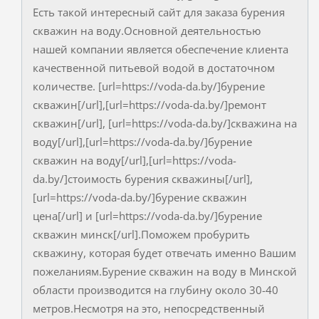
Есть такой интересный сайт для заказа бурения
скважин на воду.Основной деятельностью
нашей компании является обеспечение клиента
качественной питьевой водой в достаточном
количестве. [url=https://voda-da.by/]бурение
скважин[/url],[url=https://voda-da.by/]ремонт
скважин[/url], [url=https://voda-da.by/]скважина на
воду[/url],[url=https://voda-da.by/]бурение
скважин на воду[/url],[url=https://voda-
da.by/]стоимость бурения скважины[/url],
[url=https://voda-da.by/]бурение скважин
цена[/url] и [url=https://voda-da.by/]бурение
скважин минск[/url].Поможем пробурить
скважину, которая будет отвечать именно Вашим
пожеланиям.Бурение скважин на воду в Минской
области производится на глубину около 30-40
метров.Несмотря на это, непосредственный