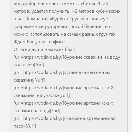
водозабор начинается уже с глубины 20-25
метров, удается получить 1-3 метров кубических
в час. Компания «БурАвтоГрупп» использует
современный роторный способ бурения, его
можно использовать на самых разных грунтах.
Ждем Вас у нас в офисе.
От всей души Вам всех благ!
[url=https://voda-da.by/]бурение скважин на воду
под ключ[/url]
[url=https://voda-da.by/]установка кессона на
скважину[/url]
[url=https://voda-da.by/]бурение артезианской
скважины на участке[/url]
[url=https://voda-da.by/]бурение артезианских
скважин на воду[/url]
[url=https://voda-da.by/]скважина артезианская
песок[/url]