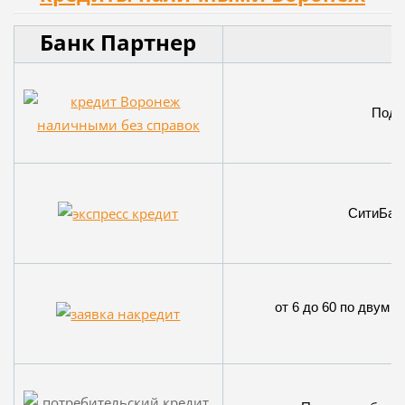
Банк Партнер
Подбо
СитиБанк,
от 6 до 60 по двум д