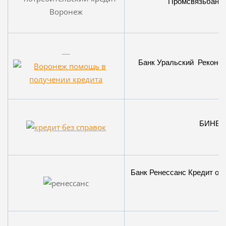
Промсвязьбанк от
Банк Уральский Реконстр
БИНБАН
Банк Ренессанс Кредит од