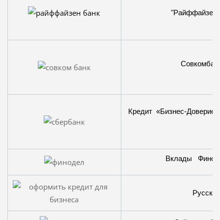
"Райффайзен". 
Совкомбанк 
Кредит «Бизнес-Доверие»
Вклады Финоде
Русский