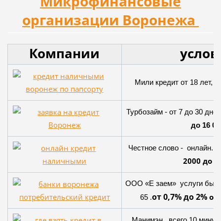
Микрофинансовые
организации Воронежа
Компании
услов
о
Мили кредит от 18 лет,
Турбозайм - от 7 до 30 дней
до 16 00
Честное слово - онлайн. . 
2000 до 8
ООО «Е заем» услуги быстр
от 0,7% до 2%
от 
65
.
Манимэн всего 10 минут, 