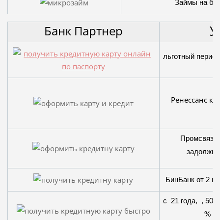
Займы на базн
У
Банк Партнер
льготный период 
Ренессанс кре
Промсвязьб
задолжнос
БинБанк от 2 м. 
с 21 года, , 50 
% 10