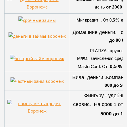
день
от 2000 д
от
Миг кредит . От
0,5%
Домашние деньги. о
до 80 0
PLATIZA - крупней
МФО, зачисления средств
0,5 %
От
о
MasterCard.
Вива деньги .Компан
000 до 50
Фингуру - удобн
сервис. На срок 1 от 
5000 до 10