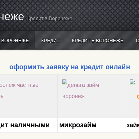
онеже
Кредит в Воронеже
В ВОРОНЕЖЕ
КРЕДИТ
КРЕДИТ В ВОРОНЕЖЕ
оформить заявку на кредит онлайн
дит налич
ными
микроза
йм
зай