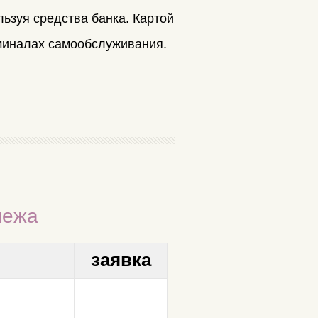
льзуя средства банка. Картой
рминалах самообслуживания.
нежа
заявка