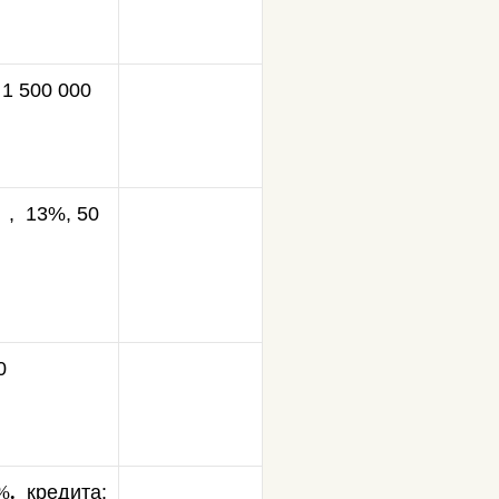
 1 500 000
 , 13%, 50
0
%
.
кредита: